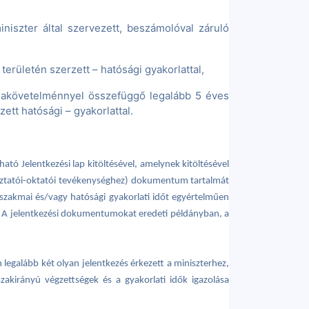
niszter által szervezett, beszámolóval záruló
területén szerzett – hatósági gyakorlattal,
zsgakövetelménnyel összefüggő legalább 5 éves
ett hatósági – gyakorlattal.
ható Jelentkezési lap kitöltésével, amelynek kitöltésével
sgáztatói-oktatói tevékenységhez) dokumentum tartalmát
a szakmai és/vagy hatósági gyakorlati időt egyértelműen
 A jelentkezési dokumentumokat eredeti példányban, a
 legalább két olyan jelentkezés érkezett a miniszterhez,
zakirányú végzettségek és a gyakorlati idők igazolása