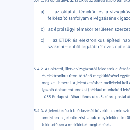
5.4.1. Az építésügyi, az ÉTDR és az építési napló témakör
a)
az oktatott témakör, és a vizsgaköv
felkészítő tanfolyam elvégzésének igazo
b)
az építésügyi témakör területen szerzett
c)
az ÉTDR és elektronikus építési nap
szakmai – ebből legalább 2 éves építésüg
5.4.2. Az oktatói, illetve vizsgáztatói feladatok ellátá
és elektronikus úton történő megküldésével együtt
meg kell ismerni. A jelentkezéshez mellékelni kel
igazoló dokumentumokat (például munkaköri leírá
1055 Budapest, Bihari János utca 5. címre postai ú
5.4.3. A jelentkezések beérkezését követően a miniszter
amelyben a jelentkezési lapok megfelelően került
tekintetében a mellékletek megfelelőek.