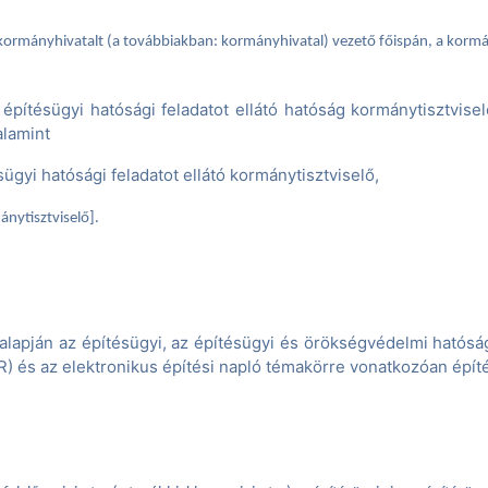
 kormányhivatalt (a továbbiakban: kormányhivatal) vezető főispán, a kormán
 építésügyi hatósági feladatot ellátó hatóság kormánytisztvisel
alamint
sügyi hatósági feladatot ellátó kormánytisztviselő,
nytisztviselő].
alapján az építésügyi, az építésügyi és örökségvédelmi hatóság
és az elektronikus építési napló témakörre vonatkozóan építésü