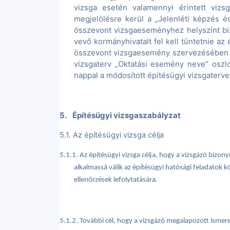
vizsga esetén valamennyi érintett viz
megjelölésre kerül a „Jelenléti képzés és
összevont vizsgaeseményhez helyszínt biz
vevő kormányhivatalt fel kell tüntetnie az
összevont vizsgaesemény szervezésében rés
vizsgaterv „Oktatási esemény neve” oszlo
nappal a módosított építésügyi vizsgaterve
5.
Építésügyi vizsgaszabályzat
5.
1. Az építésügyi vizsga célja
5.1.1. Az építésügyi vizsga célja, hogy a vizsgázó bizon
alkalmassá válik az építésügyi hatósági feladatok k
ellenőrzések lefolytatására.
5.1.2. További cél, hogy a vizsgázó megalapozott ismer