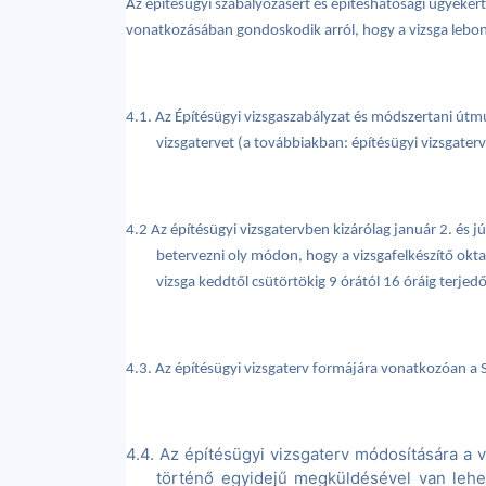
Az építésügyi szabályozásért és építéshatósági ügyekért 
vonatkozásában gondoskodik arról, hogy a vizsga lebon
4.1. Az Építésügyi vizsgaszabályzat és módszertani útmut
vizsgatervet (a továbbiakban: építésügyi vizsgater
4.2 Az építésügyi vizsgatervben kizárólag január 2. és
betervezni oly módon, hogy a
vizsgafelkészítő ok
vizsga keddtől csütörtökig 9 órától 16 óráig terje
4.3. Az építésügyi vizsgaterv formájára vonatkozóan a 
4.4. Az építésügyi vizsgaterv módosítására a 
történő egyidejű megküldésével van lehető