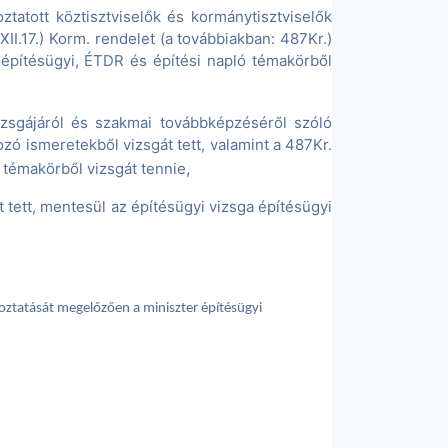
ztatott köztisztviselők és kormánytisztviselők
I.17.) Korm. rendelet (a továbbiakban: 487Kr.)
i építésügyi, ÉTDR és építési napló témakörből
vizsgájáról és szakmai továbbképzéséről szóló
kozó ismeretekből vizsgát tett, valamint a 487Kr.
,
ó témakörből vizsgát tennie
t tett, mentesül az építésügyi vizsga építésügyi
lkoztatását megelőzően a miniszter építésügyi