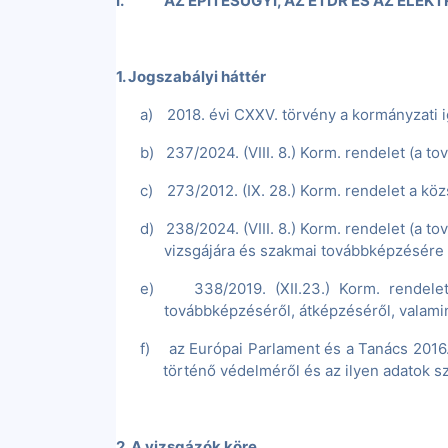
I.
AZ ÉPÍTÉSÜGYI, AZ ÉTDR ÉS AZ ELE
1.
Jogszabályi
hátt
ér
a)
2018. évi CXXV. törvény a kormányzati 
b)
237/2024. (VIII. 8.) Korm. rendelet (a t
c)
273/2012. (IX. 28.) Korm. rendelet a köz
d)
238/2024. (VIII. 8.) Korm. rendelet (a t
vizsgájára és szakmai továbbképzésére 
e)
338/2019. (XII.23.) Korm. rendele
továbbképzéséről, átképzéséről, valami
f)
az Európai Parlament és a Tanács 2016
történő védelméről és az ilyen adatok s
2. A vizsgázók köre