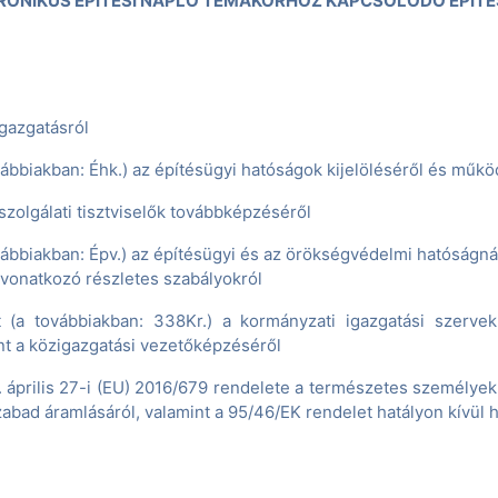
KTRONIKUS ÉPÍTÉSI NAPLÓ TÉMAKÖRHÖZ KAPCSOLÓDÓ ÉPÍTÉ
igazgatásról
ovábbiakban: Éhk.) az építésügyi hatóságok kijelöléséről és működ
szolgálati tisztviselők továbbképzéséről
ovábbiakban: Épv.) az építésügyi és az örökségvédelmi hatóságná
vonatkozó részletes szabályokról
t (a továbbiakban: 338Kr.) a kormányzati igazgatási szervek
nt a közigazgatási vezetőképzéséről
. április 27-i (EU) 2016/679 rendelete a természetes személye
zabad áramlásáról, valamint a 95/46/EK rendelet hatályon kívül 