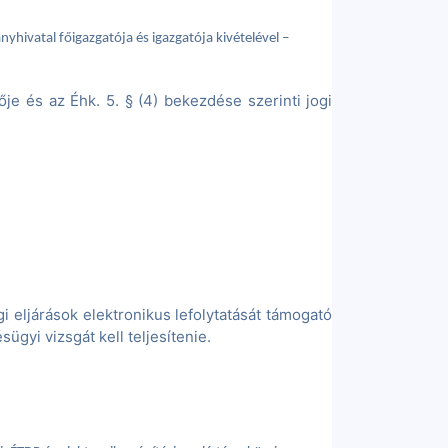
yhivatal főigazgatója és igazgatója kivételével –
ője és az Éhk. 5. § (4) bekezdése szerinti jogi
i eljárások elektronikus lefolytatását támogató
gyi vizsgát kell teljesítenie.