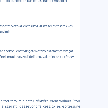
i, ÉTDR és elektronikus építési napló témakörei
zsgaszervező az építésügyi vizsga teljesítésére éves
 megküld.
nkanapokon lehet
vizsgafelkészítő oktatást
és vizsgát
ének munkavégzési idejében, valamint az építésügyi
ított terv miniszter részére elektronikus úton
ja szerinti összevont felkészítő és építésügyi