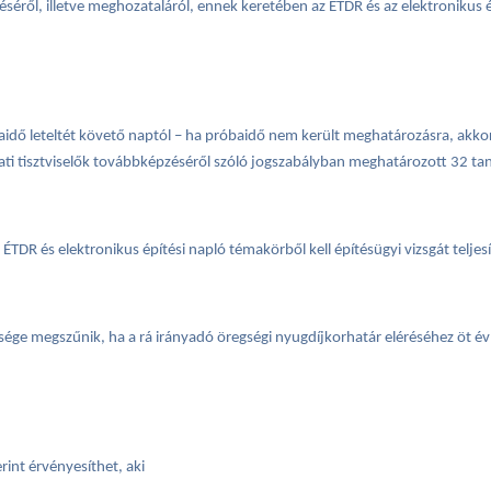
séről, illetve meghozataláról, ennek keretében az ÉTDR és az elektronikus 
baidő leteltét követő naptól – ha próbaidő nem került meghatározásra, akko
gálati tisztviselők továbbképzéséről szóló jogszabályban meghatározott 32 t
TDR és elektronikus építési napló témakörből kell építésügyi vizsgát teljesí
tsége megszűnik, ha a rá irányadó öregségi nyugdíjkorhatár eléréséhez öt év
rint érvényesíthet, aki