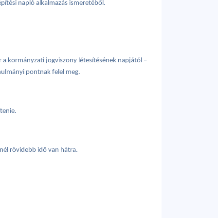
építési napló alkalmazás ismeretéből.
r a kormányzati jogviszony létesítésének napjától –
anulmányi pontnak felel meg.
tenie.
nél rövidebb idő van hátra.