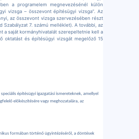
melyben a programelem megnevezésénél külön
ügyi vizsga – összevont építésügyi vizsga”. Az
nnyi, az összevont vizsga szervezésében részt
d Szabályzat 7. számú melléklet). A további, az
a saját kormányhivatalát szerepeltetnie kell a
tő oktatást és építésügyi vizsgát megelőző 15
 speciális építésügyi igazgatási ismereteknek, amellyel
egfelelő előkészítésére vagy meghozatalára, az
ronikus formában történő ügyintézéséről, a döntések