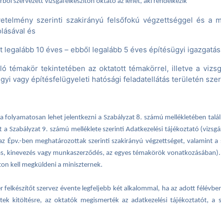
ből szervezett vizsgafelkészítőn oktató az lehet, aki rendelkezik
etelmény szerinti szakirányú felsőfokú végzettséggel és a mi
lásával és
 legalább 10 éves – ebből legalább 5 éves építésügyi igazgatás 
ló témakör tekintetében az oktatott témakörrel, illetve a vi
yi vagy építésfelügyeleti hatósági feladatellátás területén szerz
sára folyamatosan lehet jelentkezni a Szabályzat 8. számú mellékletében talál
 a Szabályzat 9. számú melléklete szerinti Adatkezelési tájékoztató (viz
l az Épv.-ben meghatározottak szerinti szakirányú végzettséget, valamint 
s, kinevezés vagy munkaszerződés, az egyes témakörök vonatkozásában).
ton kell megküldeni a miniszternek.
 felkészítőt szervez évente legfeljebb két alkalommal, ha az adott félévben
ek kitöltésre, az oktatók megismerték az adatkezelési tájékoztatót, a s