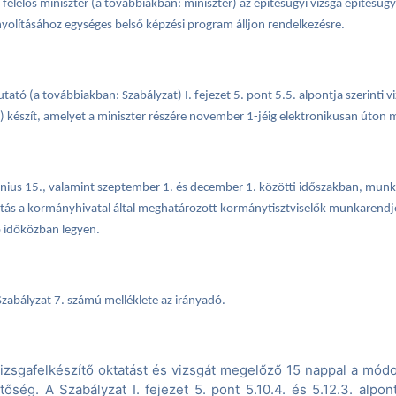
felelős miniszter (a továbbiakban: miniszter) az építésügyi vizsga építésügy
yolításához egységes belső képzési program álljon rendelkezésre.
ató (a továbbiakban: Szabályzat) I. fejezet 5. pont 5.5. alpontja szerinti vi
v) készít, amelyet a miniszter részére november 1-jéig elektronikusan úton
 június 15., valamint szeptember 1. és december 1. közötti időszakban, mu
tatás a kormányhivatal által meghatározott kormánytisztviselők munkarendj
dő időközban legyen.
Szabályzat 7. számú melléklete az irányadó.
vizsgafelkészítő oktatást és vizsgát megelőző 15 nappal a módos
ség. A Szabályzat I. fejezet 5. pont 5.10.4. és 5.12.3. alpont