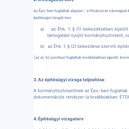
Az Épv.-ben foglaltak alapján – a fővárosi és vármegyei
építésügyi vizsgát tesz
a)
az Éhk. 1. § (1) bekezdésében kijelölt
támogatást nyújtó kormánytisztviselő, v
b)
az Éhk. 1. § (2) bekezdése szerinti építé
[az a)–b) pontban foglaltak továbbiakban együtt: kormá
3. A
z építésügyi vizsga teljesítése
A kormánytisztviselőnek az Épv.-ben foglaltak 
dokumentációs rendszer (a továbbiakban: ÉTDR) 
4. Építésügyi vizsgaterv