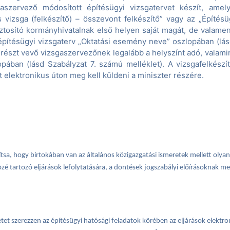
sgaszervező módosított építésügyi vizsgatervet készít, a
 vizsga (felkészítő) – összevont felkészítő” vagy az „Építés
tosító kormányhivatalnak első helyen saját magát, de valame
 építésügyi vizsgaterv „Oktatási esemény neve” oszlopában (lás
zt vevő vizsgaszervezőnek legalább a helyszínt adó, valamint 
pában (lásd Szabályzat 7. számú melléklet). A vizsgafelkészí
t elektronikus úton meg kell küldeni a miniszter részére.
yítsa, hogy birtokában van az általános közigazgatási ismeretek mellett olyan
özé tartozó eljárások lefolytatására, a döntések jogszabályi előírásoknak m
etet szerezzen az építésügyi hatósági feladatok körében az eljárások elekt