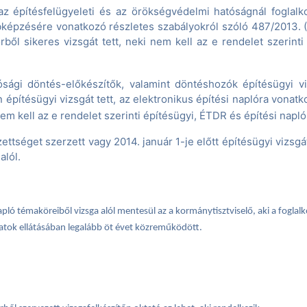
az építésfelügyeleti és az örökségvédelmi hatóságnál foglalko
képzésére vonatkozó részletes szabályokról szóló 487/2013. (XI
rből sikeres vizsgát tett, neki nem kell az e rendelet szerint
atósági döntés-előkészítők, valamint döntéshozók építésügyi 
n építésügyi vizsgát tett, az elektronikus építési naplóra vonat
 nem kell az e rendelet szerinti építésügyi, ÉTDR és építési napl
ettséget szerzett vagy 2014. január 1-je előtt építésügyi vizsgá
alól.
napló témaköreiből vizsga alól mentesül az a kormánytisztviselő, aki a fogla
datok ellátásában legalább öt évet közreműködött.