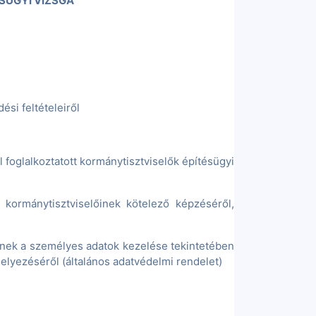
SÜGYI VIZSGA
ési feltételeiről
l foglalkoztatott kormánytisztviselők építésügyi
 kormánytisztviselőinek kötelező képzéséről,
knek a személyes adatok kezelése tekintetében
helyezéséről (általános adatvédelmi rendelet)