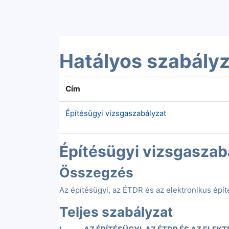
Tovább a fő tartalomhoz
Hatályos szabályz
Cím
Építésügyi vizsgaszabályzat
Építésügyi vizsgaszab
Összegzés
Az építésügyi, az ÉTDR és az elektronikus épí
Teljes szabályzat