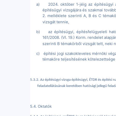
a)
2024. október 1-jéig az építésügyi 
építésügyi vizsgájára és szakmai tovább
2. melléklete szerinti A, B és C témakö
,
vizsgát tennie
b)
az építésügyi, építésfelügyeleti h
161/2008. (VI. 19.) Korm. rendelet alapjá
szerinti B témakörből vizsgát tett, neki
c)
építési jogi szakokleveles mérnöki végz
témaköre teljesítésének kötelezettsége 
5.3.2. Az építésügyi vizsga építésügyi, ÉTDR és építési 
feladatellátásának keretében hatósági jellegű fela
5.4. Oktatók