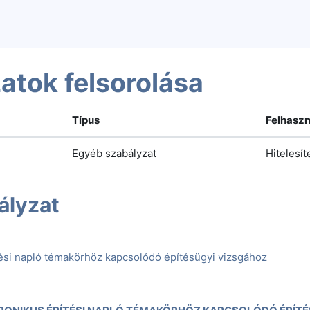
atok felsorolása
Típus
Felhaszn
Egyéb szabályzat
Hitelesít
ályzat
tési napló témakörhöz kapcsolódó építésügyi vizsgához